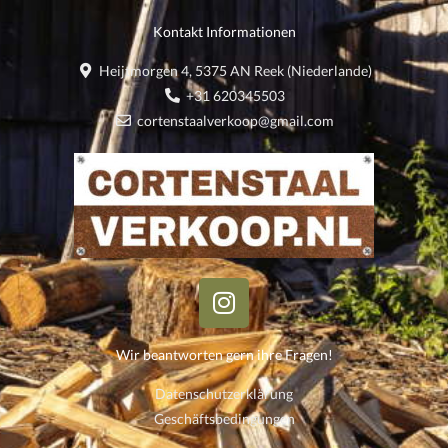
Kontakt Informationen
Heijtmorgen 4, 5375 AN Reek (Niederlande)
+31 620345503
cortenstaalverkoop@gmail.com
I
n
s
Wir beantworten gern ihre Fragen!
t
a
Datenschutzerklärung
g
Geschäftsbedingungen
r