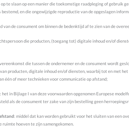
t, op te slaan op een manier die toekomstige raadpleging of gebruik g
s bestemd, en die ongewijzigde reproductie van de opgeslagen inform
id van de consument om binnen de bedenktijd af te zien van de overe
rechtspersoon die producten, (toegang tot) digitale inhoud en/of die
overeenkomst die tussen de ondernemer en de consument wordt geslo
an producten, digitale inhoud en/of diensten, waarbij tot en met het
an één of meer technieken voor communicatie op afstand;
g
: het in Bijlage I van deze voorwaarden opgenomen Europese modelfor
steld als de consument ter zake van zijn bestelling geen herroepingsr
afstand
: middel dat kan worden gebruikt voor het sluiten van een o
fde ruimte hoeven te zijn samengekomen.