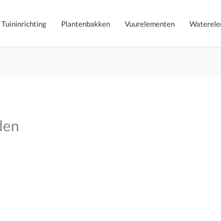
Tuininrichting
Plantenbakken
Vuurelementen
Waterele
den