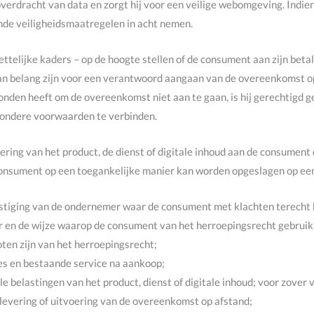
overdracht van data en zorgt hij voor een veilige webomgeving. Indie
de veiligheidsmaatregelen in acht nemen.
telijke kaders – op de hoogte stellen of de consument aan zijn beta
 van belang zijn voor een verantwoord aangaan van de overeenkomst o
nden heeft om de overeenkomst niet aan te gaan, is hij gerechtigd g
jzondere voorwaarden te verbinden.
vering van het product, de dienst of digitale inhoud aan de consument d
 consument op een toegankelijke manier kan worden opgeslagen op e
stiging van de ondernemer waar de consument met klachten terecht 
en de wijze waarop de consument van het herroepingsrecht gebruik 
oten zijn van het herroepingsrecht;
es en bestaande service na aankoop;
lle belastingen van het product, dienst of digitale inhoud; voor zover
aflevering of uitvoering van de overeenkomst op afstand;