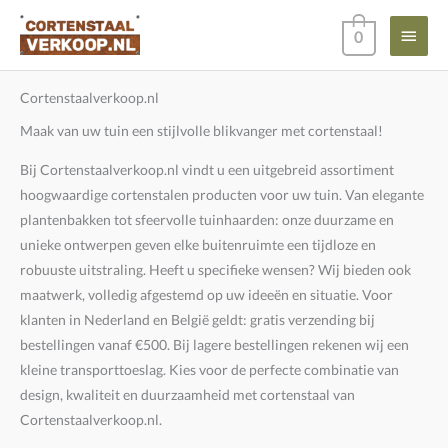
Ga
Hoof
0
naar
de
inhoud
Cortenstaalverkoop.nl
Maak van uw tuin een stijlvolle blikvanger met cortenstaal!
Bij Cortenstaalverkoop.nl vindt u een uitgebreid assortiment
hoogwaardige cortenstalen producten voor uw tuin. Van elegante
plantenbakken tot sfeervolle tuinhaarden: onze duurzame en
unieke ontwerpen geven elke buitenruimte een tijdloze en
robuuste uitstraling. Heeft u specifieke wensen? Wij bieden ook
maatwerk, volledig afgestemd op uw ideeën en situatie. Voor
klanten in Nederland en België geldt: gratis verzending bij
bestellingen vanaf €500. Bij lagere bestellingen rekenen wij een
kleine transporttoeslag. Kies voor de perfecte combinatie van
design, kwaliteit en duurzaamheid met cortenstaal van
Cortenstaalverkoop.nl.