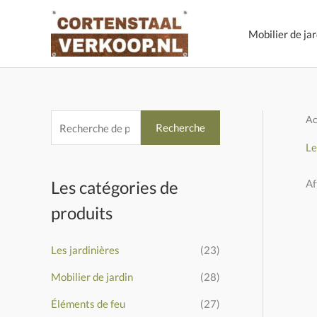
Aller
au
Mobilier de jar
contenu
Ac
R
Recherche
e
Le
c
Af
Les catégories de
h
e
produits
r
c
Les jardinières
(23)
h
Mobilier de jardin
(28)
e
Éléments de feu
(27)
p