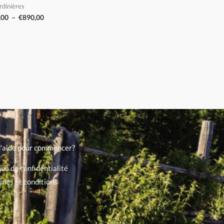
rdinières
,00
–
€
890,00
d'aide pour commencer?
que de confidentialité
mes et conditions