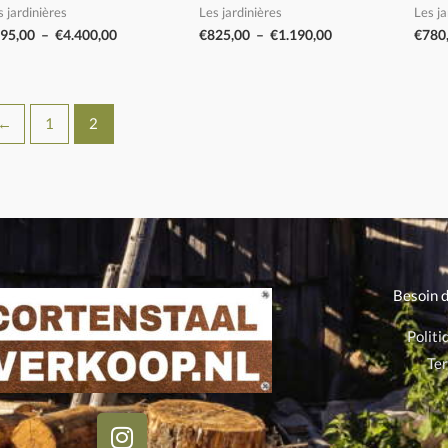
s jardinières
Les jardinières
Les ja
95,00
–
€
4.400,00
€
825,00
–
€
1.190,00
€
780
←
1
2
Besoin 
Politi
Ter
I