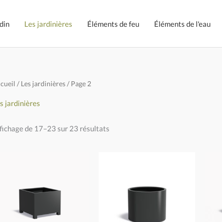
din
Les jardinières
Éléments de feu
Éléments de l'eau
cueil
/
Les jardinières
/ Page 2
s jardinières
fichage de 17–23 sur 23 résultats
Plage
Plage
de
de
prix :
prix :
€675,00
€690,00
à
à
€2.150,00
€3.990,00