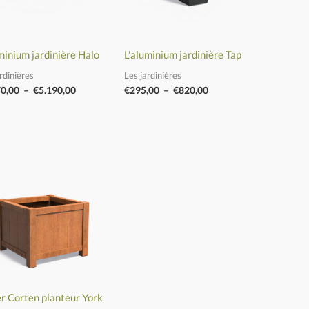
minium jardinière Halo
L'aluminium jardinière Tap
rdinières
Les jardinières
70,00
–
€
5.190,00
€
295,00
–
€
820,00
Plage
de
prix :
€780,00
à
€890,00
er Corten planteur York