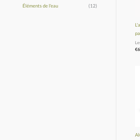
Éléments de l'eau
(12)
o
u
L'
r
pa
Le
:
€
6
Al