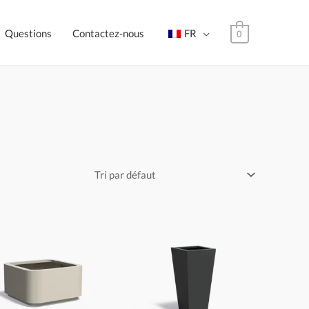
Questions
Contactez-nous
FR
0
Plage
Plage
de
de
prix :
prix :
€1.770,00
€295,00
à
à
€5.190,00
€820,00