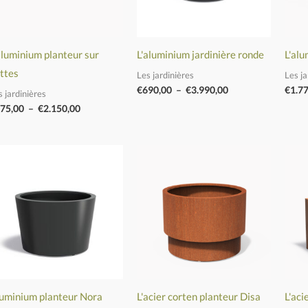
aluminium planteur sur
L'aluminium jardinière ronde
L'alu
ttes
Les jardinières
Les ja
€
690,00
–
€
3.990,00
€
1.7
s jardinières
75,00
–
€
2.150,00
Plage
Plage
de
de
prix :
prix :
€695,00
€825,00
à
à
€4.400,00
€1.190,00
uminium planteur Nora
L'acier corten planteur Disa
L'aci