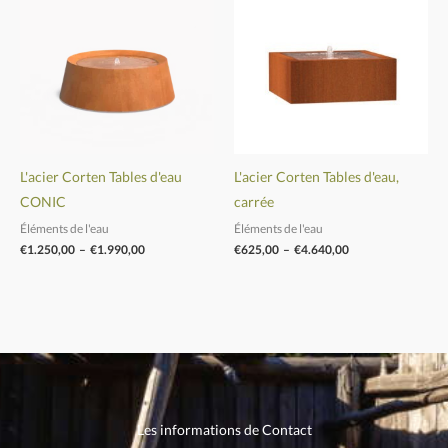
€1.250,00
€625,00
à
à
€1.990,00
€4.640,00
L'acier Corten Tables d'eau
L'acier Corten Tables d'eau,
CONIC
carrée
Éléments de l'eau
Éléments de l'eau
€
1.250,00
–
€
1.990,00
€
625,00
–
€
4.640,00
Les informations de Contact