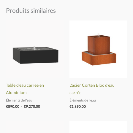
Produits similaires
Plage
de
prix :
€890,00
à
€9.270,00
Table d'eau carrée en
L'acier Corten Bloc d’eau
Aluminium
carrée
Éléments de l'eau
Éléments de l'eau
€
890,00
–
€
9.270,00
€
1.890,00
Plage
Plage
de
de
prix :
prix :