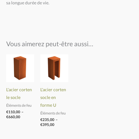
sa longue durée de vie.
Vous aimerez peut-être aussi…
Plage
Plage
de
de
prix :
prix :
€110,00
€235,00
à
à
€660,00
€395,00
L'acier corten
L'acier corten
le socle
socle en
forme U
Éléments de feu
€
110,00
–
Éléments de feu
€
660,00
€
235,00
–
€
395,00