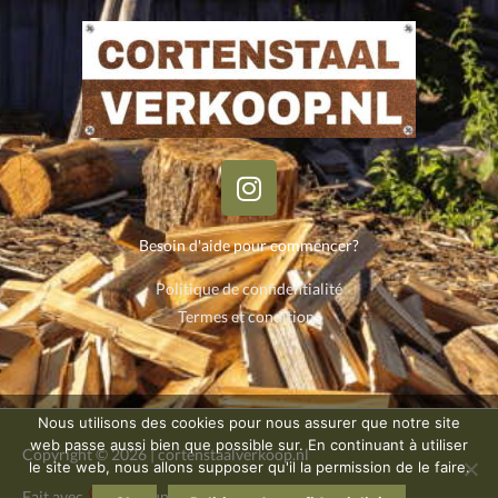
I
n
s
Besoin d'aide pour commencer?
t
a
Politique de confidentialité
g
Termes et conditions
r
a
m
Nous utilisons des cookies pour nous assurer que notre site
web passe aussi bien que possible sur. En continuant à utiliser
Copyright © 2026 | cortenstaalverkoop.nl
le site web, nous allons supposer qu'il la permission de le faire.
Fait avec
dans un Ensemble de