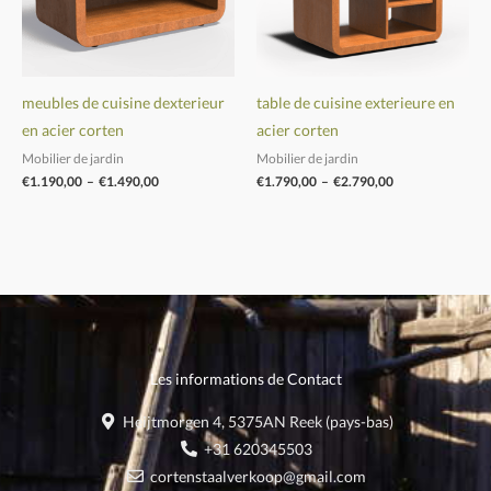
meubles de cuisine dexterieur
table de cuisine exterieure en
en acier corten
acier corten
Mobilier de jardin
Mobilier de jardin
€
1.190,00
–
€
1.490,00
€
1.790,00
–
€
2.790,00
Les informations de Contact
Heijtmorgen 4, 5375AN Reek (pays-bas)
+31 620345503
cortenstaalverkoop@gmail.com