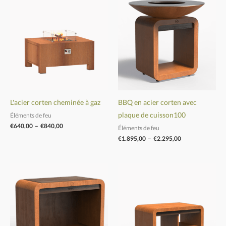
de
de
prix :
prix :
€640,00
€1.895,00
à
à
€840,00
€2.295,00
L'acier corten cheminée à gaz
BBQ en acier corten avec
plaque de cuisson100
Éléments de feu
€
640,00
–
€
840,00
Éléments de feu
€
1.895,00
–
€
2.295,00
Plage
Plage
de
de
prix :
prix :
€1.190,00
€1.790,00
à
à
€1.490,00
€2.790,00