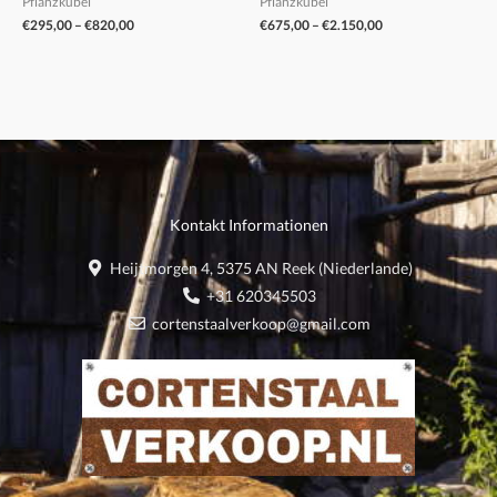
Pflanzkübel
Pflanzkübel
€
295,00
–
€
820,00
€
675,00
–
€
2.150,00
Kontakt Informationen
Heijtmorgen 4, 5375 AN Reek (Niederlande)
+31 620345503
cortenstaalverkoop@gmail.com