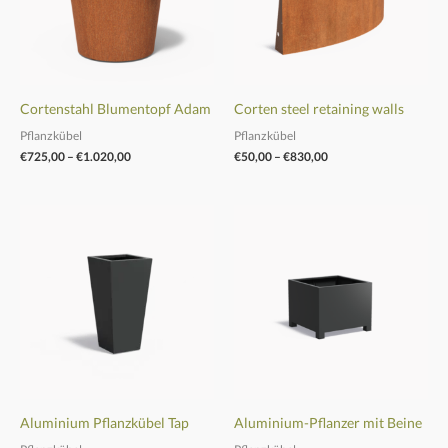
Cortenstahl Blumentopf Adam
Corten steel retaining walls
Pflanzkübel
Pflanzkübel
€
725,00
–
€
1.020,00
€
50,00
–
€
830,00
Preisspanne:
Preisspanne:
€295,00
€675,00
bis
bis
€820,00
€2.150,00
Aluminium Pflanzkübel Tap
Aluminium-Pflanzer mit Beine