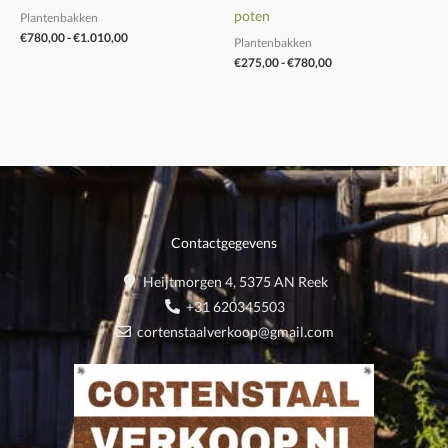
poten
Plantenbakken
€
780,00
-
€
1.010,00
Plantenbakken
€
275,00
-
€
780,00
Contactgegevens
Heijtmorgen 4, 5375 AN Reek
+31 620345503
cortenstaalverkoop@gmail.com